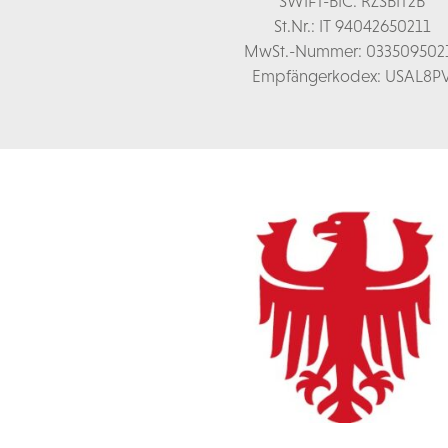
SWIFT-BIC: RZSBIT2B
St.Nr.: IT 94042650211
MwSt.-Nummer: 033509502
Empfängerkodex: USAL8P