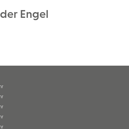
 der Engel
hr
hr
hr
hr
hr