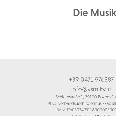
Die Musik
+39 0471 976387
info@vsm.bz.it
Schl
ernstraße 1,
39100 Bozen (Süd
PEC:
verbandsuedtirolermusikkapel
IBAN: IT60S0349311600000300