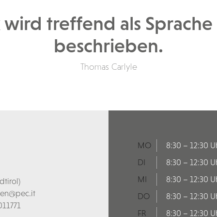
 wird treffend als Sprache
beschrieben.
Thomas Carlyle
MO
8:30 – 12:30 U
DI
8:30 – 12:30 U
MI
8:30 – 12:30 U
tirol)
len@pec.it
DO
8:30 – 12:30 U
011771
FR
8:30 – 12:30 U