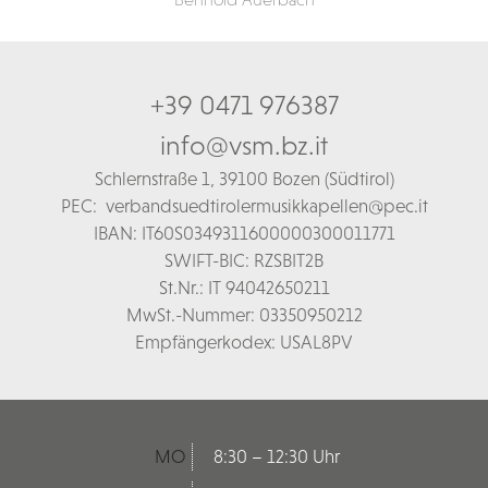
+39 0471 976387
info@vsm.bz.it
Schl
ernstraße 1,
39100 Bozen (Südtirol)
PEC:
verbandsuedtirolermusikkapellen@pec.it
IBAN: IT60S0349311600000300011771
SWIFT-BIC: RZSBIT2B
St.Nr.: IT 94042650211
MwSt.-Nummer: 03350950212
Empfängerkodex: USAL8PV
MO
8:30 – 12:30 Uhr