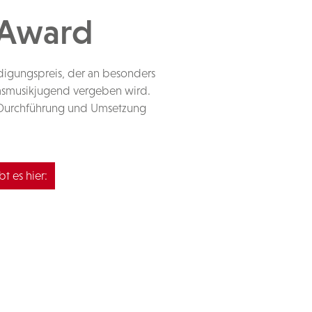
 Award
digungspreis, der an besonders
lasmusikjugend vergeben wird.
in Durchführung und Umsetzung
t es hier: