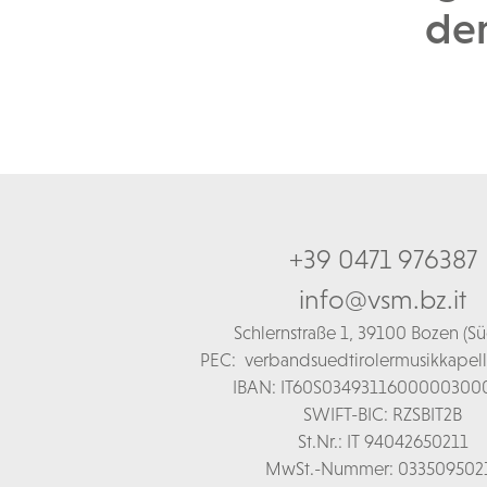
der
+39 0471 976387
info@vsm.bz.it
Schl
ernstraße 1,
39100 Bozen (Süd
PEC:
verbandsuedtirolermusikkapel
IBAN: IT60S0349311600000300
SWIFT-BIC: RZSBIT2B
St.Nr.: IT 94042650211
MwSt.-Nummer: 033509502