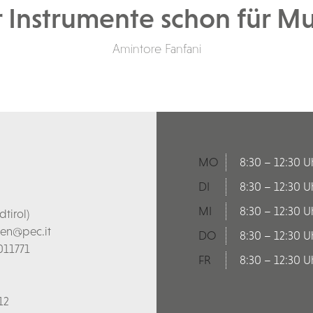
 Instrumente schon für Mu
Amintore Fanfani
MO
8:30 – 12:30 U
DI
8:30 – 12:30 U
MI
8:30 – 12:30 U
tirol)
len@pec.it
DO
8:30 – 12:30 U
011771
FR
8:30 – 12:30 U
12