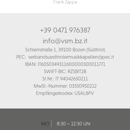
Frank Zappa
+39 0471 976387
info@vsm.bz.it
Schl
ernstraße 1,
39100 Bozen (Südtirol)
PEC:
verbandsuedtirolermusikkapellen@pec.it
IBAN: IT60S0349311600000300011771
SWIFT-BIC: RZSBIT2B
St.Nr.: IT 94042650211
MwSt.-Nummer: 03350950212
Empfängerkodex: USAL8PV
MO
8:30 – 12:30 Uhr