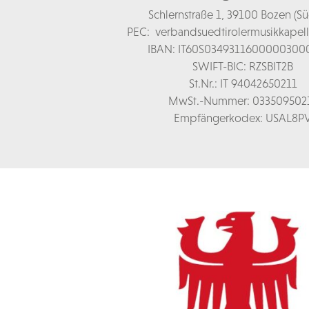
Schl
ernstraße 1,
39100 Bozen (Süd
PEC:
verbandsuedtirolermusikkapel
IBAN: IT60S0349311600000300
SWIFT-BIC: RZSBIT2B
St.Nr.: IT 94042650211
MwSt.-Nummer: 033509502
Empfängerkodex: USAL8P