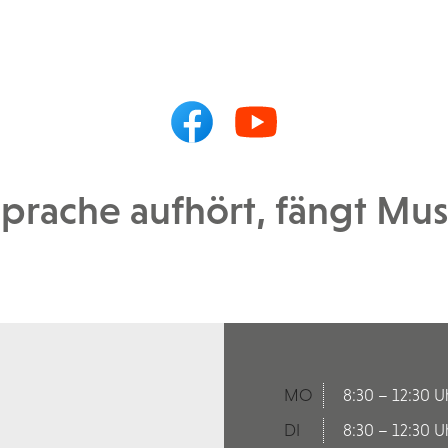
prache aufhört, fängt Musi
MO
8:30 – 12:30 U
DI
8:30 – 12:30 U