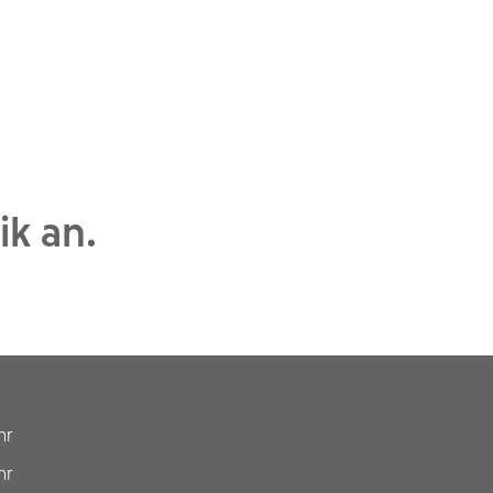
k an.
hr
hr