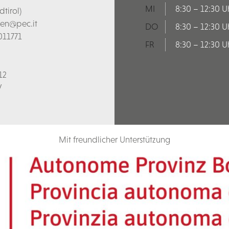
MI
8:30 – 12:30 U
tirol)
len@pec.it
DO
8:30 – 12:30 U
011771
FR
8:30 – 12:30 U
12
V
Mit freundlicher Unterstützung