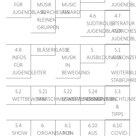
FÜR
MUSIK
MUSIC
JUGENDBL
JUGENDBLASORCHESTER
IN
AWARD
4.6
4.7
KLEINEN
SÜDTIROLER
LITERATUR
GRUPPEN
JUGENDBLASORCHES
FÜR
JUGENDBL
4.8
BLÄSERKLASSE
5.
5.
5.1
INFOS
MUSIK
AUSBILDUNGSKONZE
AUS-
FÜR
IN
/
JUGENDLEITER
BEWEGUNG
WEITERBI
STABFÜHR
5.2
5.21
5.22
5.24
5.3
WETTBEWERBE
MARSCHMUSIKBEWERTUNG
BEWERTUNGSKRITERIEN
ERGEBNISSE
RICHTLINI
&
TIPPS
5.4
6.
6.1
6.10
6.10
SHOW
ORGANISATION
AUS-
AUS
COVID-