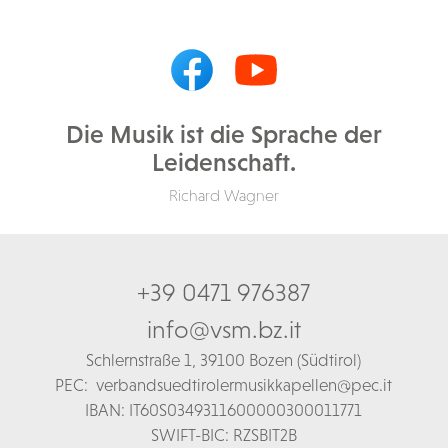
Die Musik ist die Sprache der
Leidenschaft.
Richard Wagner
+39 0471 976387
info@vsm.bz.it
Schl
ernstraße 1,
39100 Bozen (Südtirol)
PEC:
verbandsuedtirolermusikkapellen@pec.it
IBAN: IT60S0349311600000300011771
SWIFT-BIC: RZSBIT2B