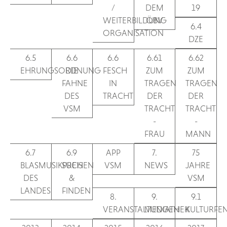
/
DEM
19
WEITERBILDUNG
ÖBV
6.4
ORGANISATION
DZE
6.5
6.6
6.6
6.61
6.62
EHRUNGSORDNUNG
DIE
FESCH
ZUM
ZUM
FAHNE
IN
TRAGEN
TRAGEN
DES
TRACHT
DER
DER
VSM
TRACHT
TRACHT
-
-
FRAU
MANN
6.7
6.9
APP
7.
75
BLASMUSIKPREIS
SUCHEN
VSM
NEWS
JAHRE
DES
&
VSM
LANDES
FINDEN
8.
9.
9.1
VERANSTALTUNGEN
MEDIATHEK
KULTURFE