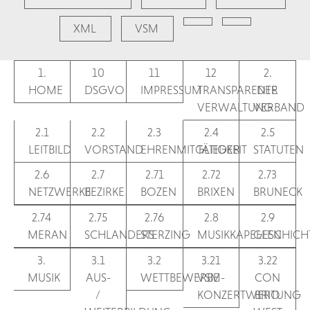
XML
VSM
1.
10
11
12
2.
HOME
DSGVO
IMPRESSUM
TRANSPARENTE
DER
VERWALTUNG
VERBAND
2.1
2.2
2.3
2.4
2.5
LEITBILD
VORSTAND
EHRENMITGLIEDER
TÄTIGKEIT
STATUTEN
2.6
2.7
2.71
2.72
2.73
NETZWERKE
BEZIRKE
BOZEN
BRIXEN
BRUNECK
2.74
2.75
2.76
2.8
2.9
MERAN
SCHLANDERS
STERZING
MUSIKKAPELLEN
GESCHICH
3.
3.1
3.2
3.21
3.22
MUSIK
AUS-
WETTBEWERBE
VSM-
CON
/
KONZERTWERTUNG
BRIO