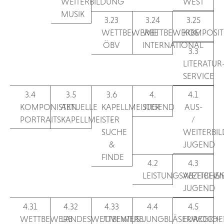
WEITERBILDUNG
WEST
MUSIK
3.23
3.24
3.25
WETTBEWERBE
WETTBEWERBE
KOMPOSIT
ÖBV
INTERNATIONAL
3.3
LITERATUR
SERVICE
3.4
3.5
3.6
4.
4.1
KOMPONISTEN
AKTUELLE
KAPELLMEISTER
JUGEND
AUS-
PORTRAITS
KAPELLMEISTER
-
/
SUCHE
WEITERBI
&
JUGEND
FINDE
4.2
4.3
LEISTUNGSABZEICHE
WETTBEW
JUGEND
4.31
4.32
4.33
4.4
4.5
WETTBEWERB
LANDESWETTBEWERB
JUVENTUS
JUNGBLÄSERWOCHE
EUREGIO-