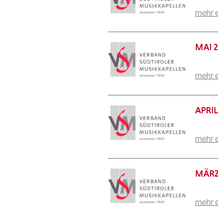
mehr e
MAI 
mehr e
APRIL
mehr e
MÄRZ
mehr e