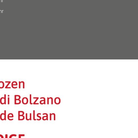
hr
hr