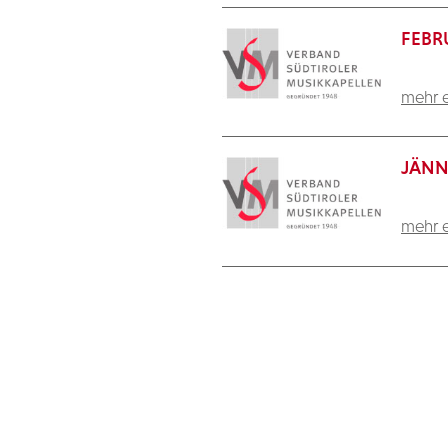
FEBR
mehr e
JÄNN
mehr e