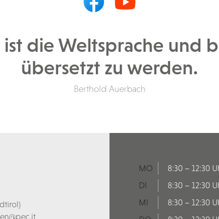
n ist die Weltsprache und b
übersetzt zu werden.
Berthold Auerbach
MO
8:30 – 12:30 U
DI
8:30 – 12:30 U
MI
8:30 – 12:30 U
tirol)
len@pec.it