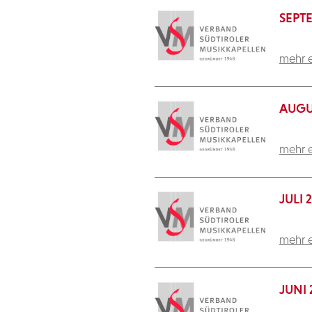
SEPT
mehr e
AUGU
mehr e
JULI 
mehr e
JUNI 