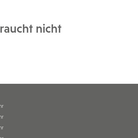
raucht nicht
hr
hr
hr