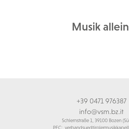
Musik allei
+39 0471 976387
info@vsm.bz.it
Schl
ernstraße 1,
39100 Bozen (Süd
PEC:
verbandsuedtirolermusikkapel