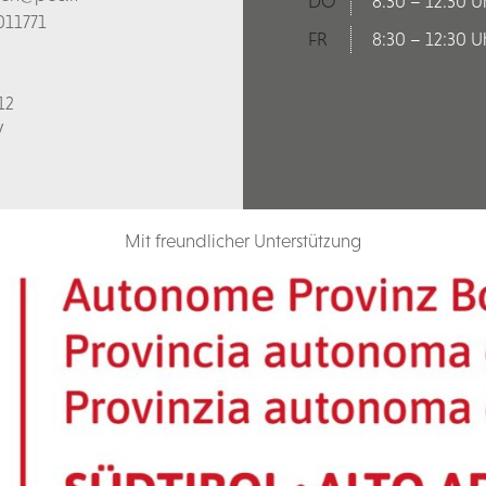
DO
8:30 – 12:30 U
011771
FR
8:30 – 12:30 U
12
V
Mit freundlicher Unterstützung