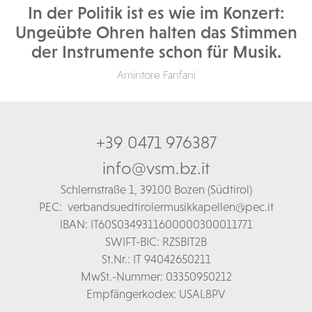
In der Politik ist es wie im Konzert:
Ungeübte Ohren halten das Stimmen
der Instrumente schon für Musik.
Amintore Fanfani
+39 0471 976387
info@vsm.bz.it
Schl
ernstraße 1,
39100 Bozen (Südtirol)
PEC:
verbandsuedtirolermusikkapellen@pec.it
IBAN: IT60S0349311600000300011771
SWIFT-BIC: RZSBIT2B
St.Nr.: IT 94042650211
MwSt.-Nummer: 03350950212
Empfängerkodex: USAL8PV