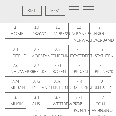
XML
VSM
1.
10
11
12
2.
HOME
DSGVO
IMPRESSUM
TRANSPARENTE
DER
VERWALTUNG
VERBAND
2.1
2.2
2.3
2.4
2.5
LEITBILD
VORSTAND
EHRENMITGLIEDER
TÄTIGKEIT
STATUTEN
2.6
2.7
2.71
2.72
2.73
NETZWERKE
BEZIRKE
BOZEN
BRIXEN
BRUNECK
2.74
2.75
2.76
2.8
2.9
MERAN
SCHLANDERS
STERZING
MUSIKKAPELLEN
GESCHICH
3.
3.1
3.2
3.21
3.22
MUSIK
AUS-
WETTBEWERBE
VSM-
CON
/
KONZERTWERTUNG
BRIO