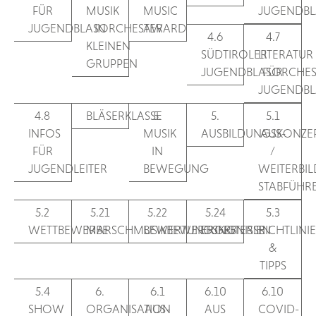
FÜR
MUSIK
MUSIC
JUGENDBL
JUGENDBLASORCHESTER
IN
AWARD
4.6
4.7
KLEINEN
SÜDTIROLER
LITERATUR
GRUPPEN
JUGENDBLASORCHES
FÜR
JUGENDBL
4.8
BLÄSERKLASSE
5.
5.
5.1
INFOS
MUSIK
AUSBILDUNGSKONZE
AUS-
FÜR
IN
/
JUGENDLEITER
BEWEGUNG
WEITERBI
STABFÜHR
5.2
5.21
5.22
5.24
5.3
WETTBEWERBE
MARSCHMUSIKBEWERTUNG
BEWERTUNGSKRITERIEN
ERGEBNISSE
RICHTLINI
&
TIPPS
5.4
6.
6.1
6.10
6.10
SHOW
ORGANISATION
AUS-
AUS
COVID-