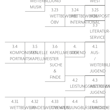
WEITERBILDUNG
WEST
MUSIK
3.23
3.24
3.25
WETTBEWERBE
WETTBEWERBE
KOMPOSIT
ÖBV
INTERNATIONAL
3.3
LITERATUR
SERVICE
3.4
3.5
3.6
4.
4.1
KOMPONISTEN
AKTUELLE
KAPELLMEISTER
JUGEND
AUS-
PORTRAITS
KAPELLMEISTER
-
/
SUCHE
WEITERBI
&
JUGEND
FINDE
4.2
4.3
LEISTUNGSABZEICHE
WETTBEW
JUGEND
4.31
4.32
4.33
4.4
4.5
WETTBEWERB
LANDESWETTBEWERB
JUVENTUS
JUNGBLÄSERWOCHE
EUREGIO-