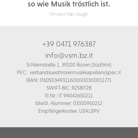
so wie Musik tröstlich ist.
Vincent Van Gogh
+39 0471 976387
info@vsm.bz.it
Schl
ernstraße 1,
39100 Bozen (Südtirol)
PEC:
verbandsuedtirolermusikkapellen@pec.it
IBAN: IT60S0349311600000300011771
SWIFT-BIC: RZSBIT2B
St.Nr.: IT 94042650211
MwSt.-Nummer: 03350950212
Empfängerkodex: USAL8PV