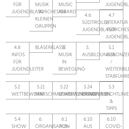
FÜR
MUSIK
MUSIC
JUGENDBL
JUGENDBLASORCHESTER
IN
AWARD
4.6
4.7
KLEINEN
SÜDTIROLER
LITERATUR
GRUPPEN
JUGENDBLASORCHES
FÜR
JUGENDBL
4.8
BLÄSERKLASSE
5.
5.
5.1
INFOS
MUSIK
AUSBILDUNGSKONZE
AUS-
FÜR
IN
/
JUGENDLEITER
BEWEGUNG
WEITERBI
STABFÜHR
5.2
5.21
5.22
5.24
5.3
WETTBEWERBE
MARSCHMUSIKBEWERTUNG
BEWERTUNGSKRITERIEN
ERGEBNISSE
RICHTLINI
&
TIPPS
5.4
6.
6.1
6.10
6.10
SHOW
ORGANISATION
AUS-
AUS
COVID-