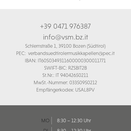
+39 0471 976387
info@vsm.bz.it
Schl
ernstraße 1,
39100 Bozen (Südtirol)
PEC:
verbandsuedtirolermusikkapellen@pec.it
IBAN: IT60S0349311600000300011771
SWIFT-BIC: RZSBIT2B
St.Nr.: IT 94042650211
MwSt.-Nummer: 03350950212
Empfängerkodex: USAL8PV
MO
8:30 – 12:30 Uhr
DI
8:30 – 12:30 Uhr