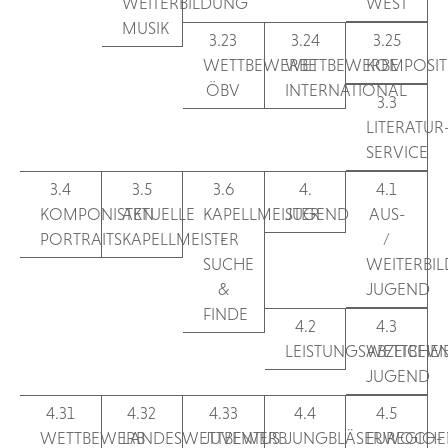
WEITERBILDUNG
WEST
MUSIK
3.23
3.24
3.25
WETTBEWERBE
WETTBEWERBE
KOMPOSIT
ÖBV
INTERNATIONAL
3.3
LITERATUR
SERVICE
3.4
3.5
3.6
4.
4.1
KOMPONISTEN
AKTUELLE
KAPELLMEISTER
JUGEND
AUS-
PORTRAITS
KAPELLMEISTER
-
/
SUCHE
WEITERBI
&
JUGEND
FINDE
4.2
4.3
LEISTUNGSABZEICHE
WETTBEW
JUGEND
4.31
4.32
4.33
4.4
4.5
WETTBEWERB
LANDESWETTBEWERB
JUVENTUS
JUNGBLÄSERWOCHE
EUREGIO-