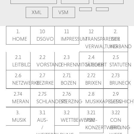
XML
VSM
1.
10
11
12
2.
HOME
DSGVO
IMPRESSUM
TRANSPARENTE
DER
VERWALTUNG
VERBAND
2.1
2.2
2.3
2.4
2.5
LEITBILD
VORSTAND
EHRENMITGLIEDER
TÄTIGKEIT
STATUTEN
2.6
2.7
2.71
2.72
2.73
NETZWERKE
BEZIRKE
BOZEN
BRIXEN
BRUNECK
2.74
2.75
2.76
2.8
2.9
MERAN
SCHLANDERS
STERZING
MUSIKKAPELLEN
GESCHICH
3.
3.1
3.2
3.21
3.22
MUSIK
AUS-
WETTBEWERBE
VSM-
CON
/
KONZERTWERTUNG
BRIO