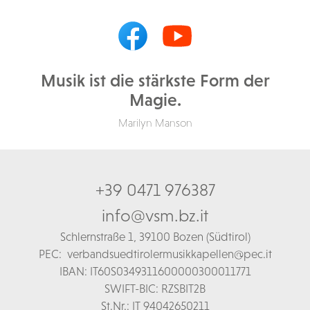
Musik ist die stärkste Form der
Magie.
Marilyn Manson
+39 0471 976387
info@vsm.bz.it
Schl
ernstraße 1,
39100 Bozen (Südtirol)
PEC:
verbandsuedtirolermusikkapellen@pec.it
IBAN: IT60S0349311600000300011771
SWIFT-BIC: RZSBIT2B
St.Nr.: IT 94042650211