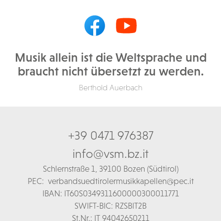
Musik allein ist die Weltsprache und
braucht nicht übersetzt zu werden.
Berthold Auerbach
+39 0471 976387
info@vsm.bz.it
Schl
ernstraße 1,
39100 Bozen (Südtirol)
PEC:
verbandsuedtirolermusikkapellen@pec.it
IBAN: IT60S0349311600000300011771
SWIFT-BIC: RZSBIT2B
St.Nr.: IT 94042650211